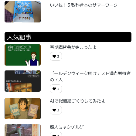
いいね！５教科合本のサマーワーク
人気記事
春期講習会が始まったよ
3
ゴールデンウィーク明けテスト満点獲得者
の７人
3
AIで似顔絵づくりしてみたよ
3
魔人ミャクゲルゲ