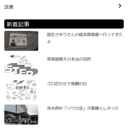
読書
新着記事
国生さゆりさんの絵本原画展へ行ってきた
よ
英単語覚えの本当の目的
ゴロ合わせで発酵の日
吉井西中「ゾウの足」が素晴らしかった