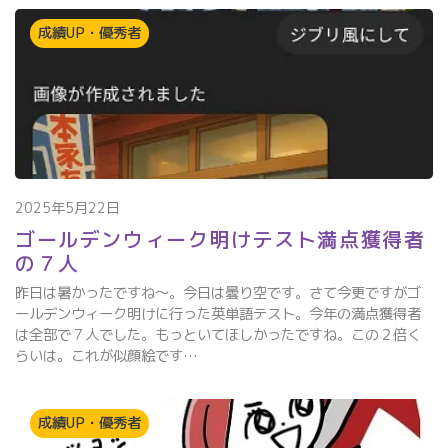
成績UP・優秀者
2025年5月22日
ゴールデンウィーク明けテスト満点獲得者
の７人
昨日は暑かったですね～。今日は曇り空です。さて今更ですがゴ
ールデンウィーク明けに行った英単語テスト。今年の満点獲得者
は全部で７人でした。もっといてほしかったですね。この２倍く
らいは。これが似顔絵です…
成績UP・優秀者