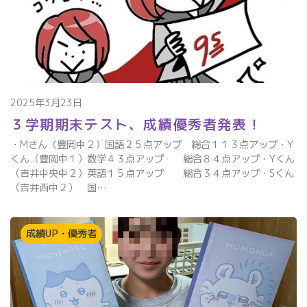
2025年3月23日
３学期期末テスト、成績優秀者発表！
・Mさん（豊岡中２）国語２５点アップ 総合１１３点アップ・Y
くん（豊岡中１）数学４３点アップ 総合８４点アップ・Yくん
（吉井中央中２）英語１５点アップ 総合３４点アップ・Sくん
（吉井西中２） 国…
成績UP・優秀者