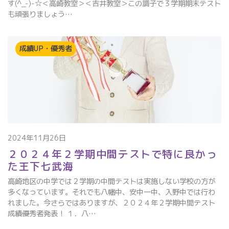
す(^_-)-☆＜高崎教室＞＜吉井教室＞この調子で３学期期末テスト
も頑張りましょう…
成績UP・優秀者
2024年11月26日
２０２４年２学期中間テストで特に良かっ
た王下七武海
高崎地区の中学では２学期の中間テストは実施しない学校の方が
多くなっています。それでも八幡中、安中一中、入野中では行わ
れました。今さらではありますが、２０２４年２学期中間テスト
成績優秀者発表！ １．八…