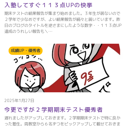
入塾してすぐ１１３点UPの快挙
期末テストの結果報告が集まり始めました。３年生が居ないので
２学年で少なめですが、よい結果報告が続々と届いています。昨
日のブログのタイトルを逆さまにしたような数字・・１１３点UP
達成のうれしい報告も＼…
成績UP・優秀者
2025年1月27日
今更ですが２学期期末テスト優秀者
遅れましたがアップしておきます。２学期期末テストで特に良か
った塾生。両教室から６名ずつをピックアップして載せておきま