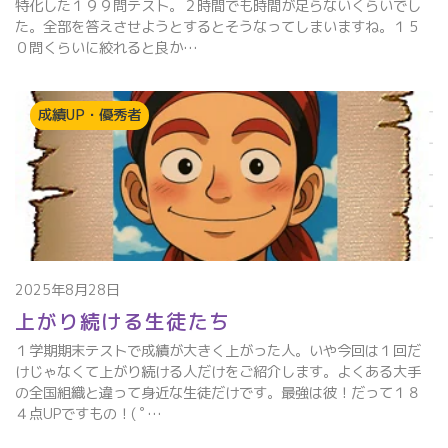
特化した１９９問テスト。２時間でも時間が足らないくらいでし
た。全部を答えさせようとするとそうなってしまいますね。１５
０問くらいに絞れると良か…
成績UP・優秀者
2025年8月28日
上がり続ける生徒たち
１学期期末テストで成績が大きく上がった人。いや今回は１回だ
けじゃなくて上がり続ける人だけをご紹介します。よくある大手
の全国組織と違って身近な生徒だけです。最強は彼！だって１８
４点UPですもの！( ﾟ…