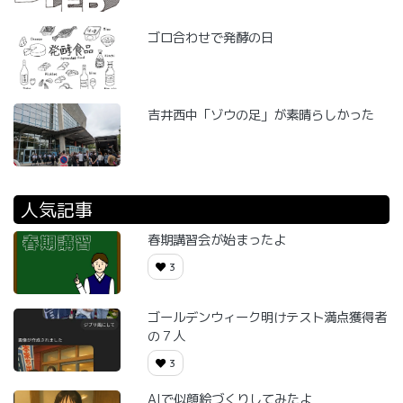
ゴロ合わせで発酵の日
吉井西中「ゾウの足」が素晴らしかった
人気記事
春期講習会が始まったよ
3
ゴールデンウィーク明けテスト満点獲得者
の７人
3
AIで似顔絵づくりしてみたよ