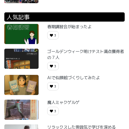
人気記事
春期講習会が始まったよ
3
ゴールデンウィーク明けテスト満点獲得者
の７人
3
AIで似顔絵づくりしてみたよ
3
魔人ミャクゲルゲ
3
リラックスした雰囲気で学びを深める