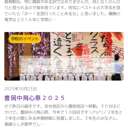
箱根駅伝、特に興味がある訳ではありませんが、何となくのんび
りと見られるので毎年見ています。何気にベスト４の大学名を見
ていたら「おー！全部行ったことあるな」と思いました。優勝の
青学は２０１６年に学祭に…
学校のイベント
2025年10月23日
豊岡中飛心祭２０２５
さて昨日の続きです。吉井地区から豊岡地区へ移動。３０分ほど
かけて。豊岡中の飛心祭、今年で１０回目です＼(^o^)／２年生と
３年生の間にある休憩時間に到着しました。３年生のみなさん、
素晴らしき歌声でし…