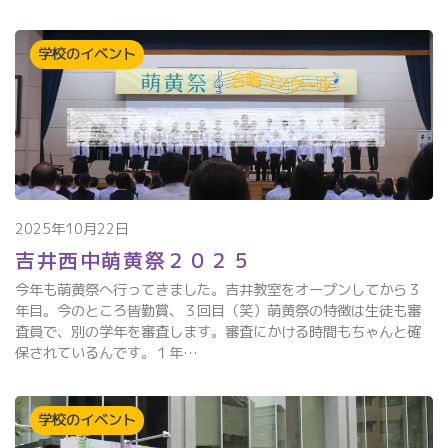
学校のイベント
2025年10月22日
吉井西中萌黄祭２０２５
今年も萌黄祭へ行ってきました。吉井教室をオープンしてから３
年目。今のところ皆勤賞、３回目（笑）萌黄祭の特徴は生徒も審
査員で、別の学年を審査します。審査にかける時間もちゃんと確
保されているんです。１年…
学校のイベント