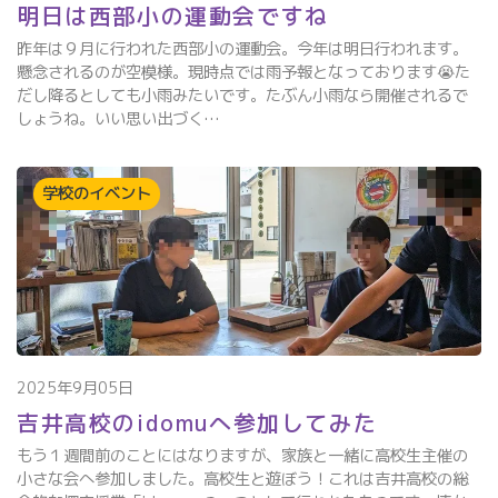
明日は西部小の運動会ですね
昨年は９月に行われた西部小の運動会。今年は明日行われます。
懸念されるのが空模様。現時点では雨予報となっております😭た
だし降るとしても小雨みたいです。たぶん小雨なら開催されるで
しょうね。いい思い出づく…
学校のイベント
2025年9月05日
吉井高校のidomuへ参加してみた
もう１週間前のことにはなりますが、家族と一緒に高校生主催の
小さな会へ参加しました。高校生と遊ぼう！これは吉井高校の総