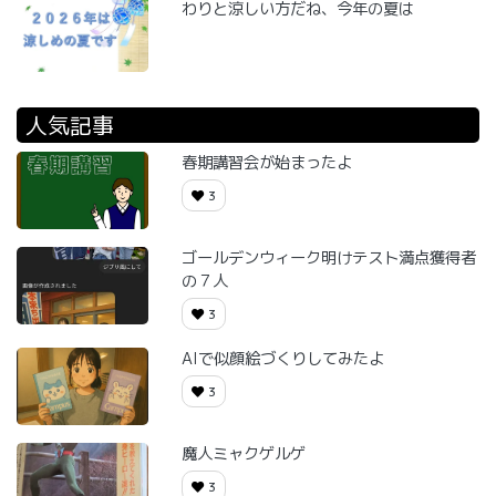
わりと涼しい方だね、今年の夏は
人気記事
春期講習会が始まったよ
3
ゴールデンウィーク明けテスト満点獲得者
の７人
3
AIで似顔絵づくりしてみたよ
3
魔人ミャクゲルゲ
3