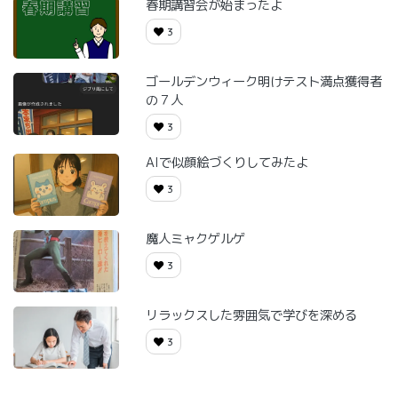
春期講習会が始まったよ
3
ゴールデンウィーク明けテスト満点獲得者
の７人
3
AIで似顔絵づくりしてみたよ
3
魔人ミャクゲルゲ
3
リラックスした雰囲気で学びを深める
3