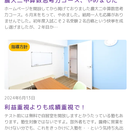
農大二中算数思考力コース、やめました
ホームページを開設してから掲げておりました農大二中算数思考
力コース。６月末をもって、やめました。結局一人も応募があり
ませんでした。初年度入試こそ２名受験２名合格という快挙を成
し遂げましたが、２年目か…
指導方針
2024年6月13日
利益重視よりも成績重視で！
テスト前には無料で自習室を開放しますとかうたっている塾もあ
ります。塾生対象ではないですよ。部外者もです。露骨に営業を
かけない分でも、これをきっかけに入塾を・・という気持ち丸出