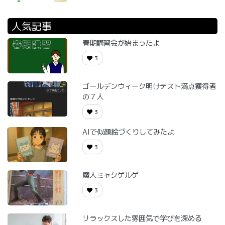
人気記事
春期講習会が始まったよ
3
ゴールデンウィーク明けテスト満点獲得者
の７人
3
AIで似顔絵づくりしてみたよ
3
魔人ミャクゲルゲ
3
リラックスした雰囲気で学びを深める