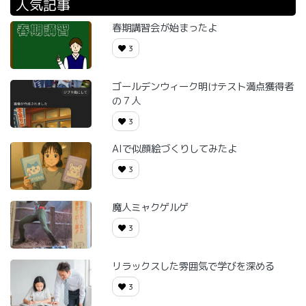
人気記事
春期講習会が始まったよ
3
ゴールデンウィーク明けテスト満点獲得者
の７人
3
AIで似顔絵づくりしてみたよ
3
魔人ミャクゲルゲ
3
リラックスした雰囲気で学びを深める
3