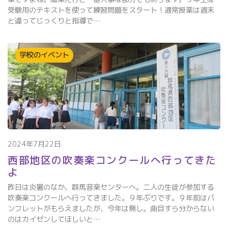
受験用のテキストを使って練習問題をスタート！通常授業は週末
と違ってじっくりと指導で…
学校のイベント
2024年7月22日
西部地区の吹奏楽コンクールへ行ってきた
よ
昨日は炎暑のなか、群馬音楽センターへ。二人の生徒が参加する
吹奏楽コンクールへ行ってきました。９年ぶりです。９年前はパ
ンフレットがもらえましたが、今年は無し。曲目すら分からない
のはカイゼンしてほしいと…