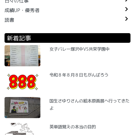
日々の仕事
成績UP・優秀者
読書
新着記事
女子バレー塚沢中VS共栄学園中
令和８年８月８日もがんばろう
国生さゆりさんの絵本原画展へ行ってきた
よ
英単語覚えの本当の目的