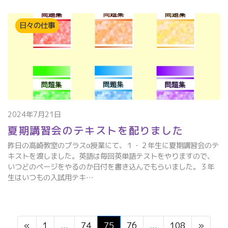
日々の仕事
2024年7月21日
夏期講習会のテキストを配りました
昨日の高崎教室のプラスα授業にて、１・２年生に夏期講習会のテ
キストを渡しました。英語は毎回英単語テストをやりますので、
いつどのページをやるのか日付を書き込んでもらいました。３年
生はいつもの入試用テキ…
«
1
...
74
75
76
...
108
»