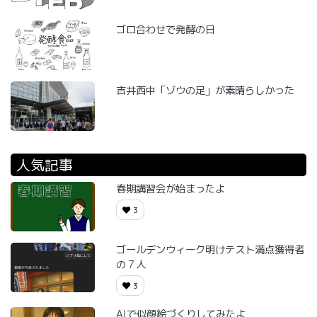
ゴロ合わせで発酵の日
吉井西中「ゾウの足」が素晴らしかった
人気記事
春期講習会が始まったよ
3
ゴールデンウィーク明けテスト満点獲得者
の７人
3
AIで似顔絵づくりしてみたよ