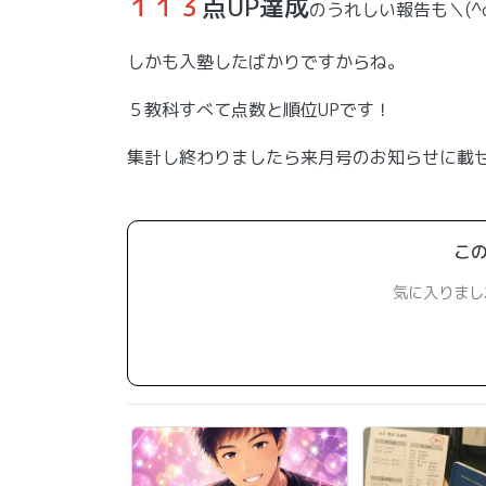
１１３
点UP達成
のうれしい報告も＼(^o
しかも入塾したばかりですからね。
５教科すべて点数と順位UPです！
集計し終わりましたら来月号のお知らせに載せます
こ
気に入りまし