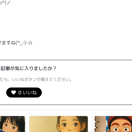
^)／
ね(^_-)-☆
の記事が気に入りましたか？
たら、いいねボタンで教えてください。
0
いいね