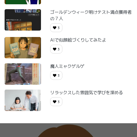
ゴールデンウィーク明けテスト満点獲得者
の７人
3
AIで似顔絵づくりしてみたよ
3
魔人ミャクゲルゲ
3
リラックスした雰囲気で学びを深める
3