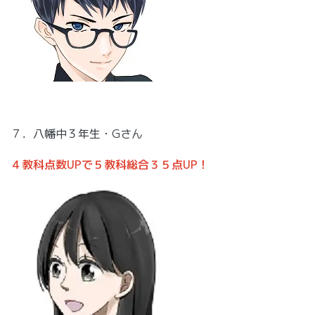
７．八幡中３年生・Gさん
４教科点数UPで５教科総合３５点UP！