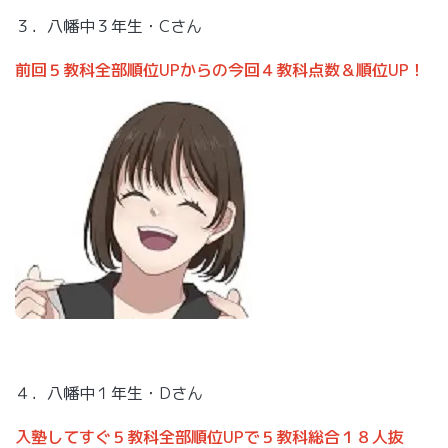
３．八幡中３年生・Cさん
前回５教科全部順位UPからの今回４教科点数＆順位UP！
４．八幡中１年生・Dさん
入塾してすぐ５教科全部順位UPで５教科総合１８人抜