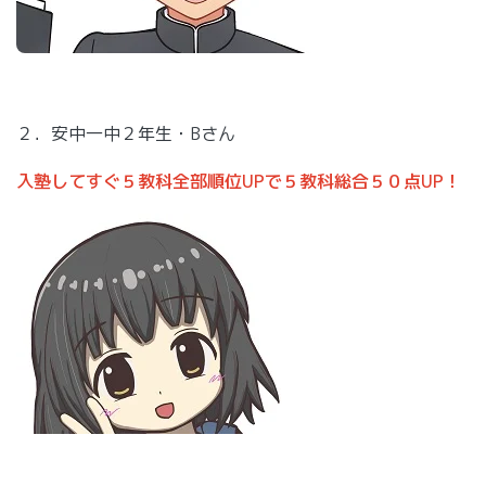
２．安中一中２年生・Bさん
入塾してすぐ５教科全部順位UPで５教科総合５０点UP！