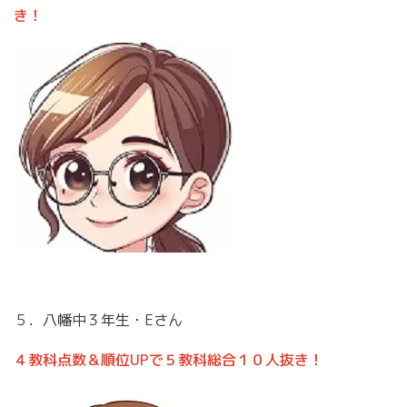
き！
５．八幡中３年生・Eさん
４教科点数＆順位UPで５教科総合１０人抜き！