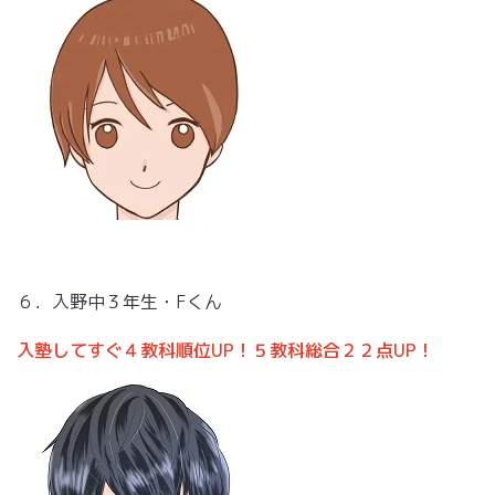
６．入野中３年生・Fくん
入塾してすぐ４教科順位UP！５教科総合２２点UP！