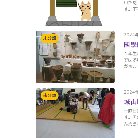
いただ
す。下
2024
未分類
國學
１年生
では多
が深ま
2024
未分類
城山
一昨日
す。そ
ん売ら