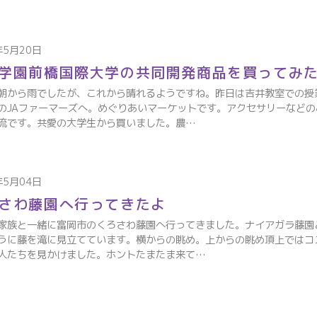
年5月20日
学園前橋国際大学の共同開発商品を買ってみ
朝から雨でしたが、これから晴れるようですね。昨日は吉井教室での授
のJAファーマーズへ。めぐりあいマーケットです。アクセサリーなどの
流です。共愛の大学生から買いました。農…
年5月04日
さわ藤園へ行ってきたよ
家族と一緒に富岡市のくろさわ藤園へ行ってきました。ナイアガラ藤園
うに藤を滝に見立てています。横からの眺め。上からの眺め頂上ではコ
人たちを見かけました。ホントたまたま来て…