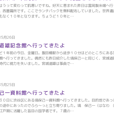
はうって変わって肌寒いですね。好天に恵まれた昨日は富岡製糸場へ行
。西置繭所です。ここでランチパックを無料配布していました。世界遺
もなく１０年となります。ちょうど１０年と…
年5月26日
道雄記念館へ行ってきたよ
ど１年前の今日、金曜日。飯田橋駅から徒歩１０分ほどのところにある
館へ行ってきました。偶然にも昨日紹介した塙保己一と同じく、宮城道
時代に視力を失いました。宮城道雄は筝曲で…
年5月25日
己一資料館へ行ってきたよ
３０日に渋谷区にある塙保己一資料館へ行ってきました。目的地であっ
の途中にあったのでふら～っと立ち寄りました。塙 保己一（はなわ 
江戸期に活躍した盲目の国学者です。７歳の…