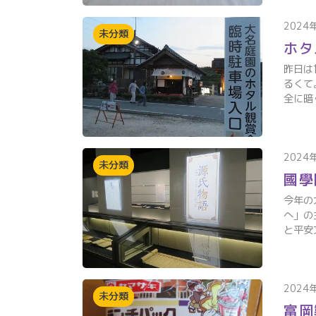
2024
未分類
ホタ
昨日は
るくて
全に暗
2024
未分類
國學
今年の
へ」の
と平安
2024
未分類
富岡