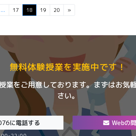
...
17
18
19
20
»
無料体験授業を実施中です！
授業をご用意しております。まずはお気
さい。
076
に電話する
Webの
00-22:00