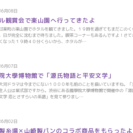
年6月08日
ル観賞会で楽山園へ行ってきたよ
甘楽町の楽山園でホタルを観てきました。１９時を過ぎてもまだこのく
。日が完全に沈むまで待ちました。喫茶コーナーもあるんですよ！さて
くなった１９時４０分くらいから、ホタルが…
年6月07日
院大學博物館で「源氏物語と平安文学」
大河ドラマは今までにない１０００年も前のことを描いていますね。「
主人公は紫式部ですから。渋谷にある國學院大學博物館で開催中の「源
文学 恋とさすらいの系譜」を見て参りまし…
年6月02日
製糸場✕山崎製パンのコラボ商品をもらったよ