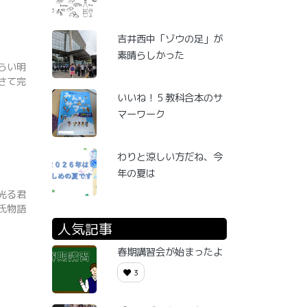
吉井西中「ゾウの足」が
素晴らしかった
らい明
さて完
いいね！５教科合本のサ
マーワーク
わりと涼しい方だね、今
年の夏は
光る君
氏物語
人気記事
春期講習会が始まったよ
3