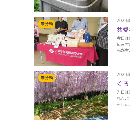
2024
未分類
共愛
今日は
に吉井
売が主
2024
未分類
くろ
昨日は
れるよ
をした