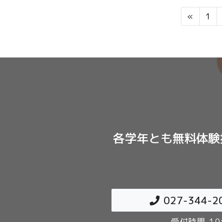
«
1
各学年とも無料体験
027-344-2
受付時間 10: