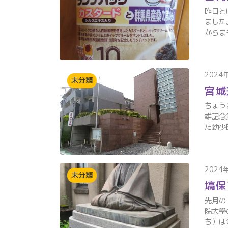
昨日と
ました
からま
2024
未分類
宮城
ちょう
雄記念
た幼少
2024
未分類
塙保
先月の
院大學
ち）は