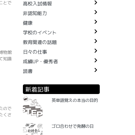
ことで
高校入試情報
非認知能力
健康
学校のイベント
教育関連の話題
日々の仕事
博物館
て知識
成績UP・優秀者
読書
新着記事
英単語覚えの本当の目的
たので
たくさ
ゴロ合わせで発酵の日