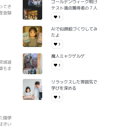
ゴールデンウィーク明け
ってき
テスト満点獲得者の７人
産登録
3
AIで似顔絵づくりしてみ
たよ
3
魔人ミャクゲルゲ
宮城道
3
雄もま
リラックスした雰囲気で
学びを深める
3
た國學
ほきい