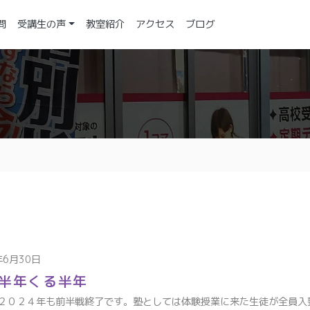
問
受講生の声
教室紹介
アクセス
ブログ
年6月30日
半年くる半年
２０２４年も前半戦終了です。塾としては体験授業に来た生徒が全員入