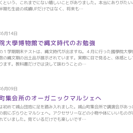
くという、これまでにない嬉しいことがありました。本当にありがたい
半期も生徒の成績UPだけではなく、将来も…
年6月14日
院大學博物館で縄文時代のお勉強
の１学期期末テストは、縄文時代が出ますね。４月に行った國學院大學
数の縄文期の出土品が展示されています。実際に目で見ると、体感とし
ります。教科書だけでは決して味わうことの…
年6月09日
町集会所のオーガニックマルシェへ
は初めて城山団地に足を踏み入れました。城山町集会所で講演会があっ
の前にぶらりとマルシェへ。アクセサリーなどの小物や体にいいものが
れていました。見ているだけでも楽しいです…