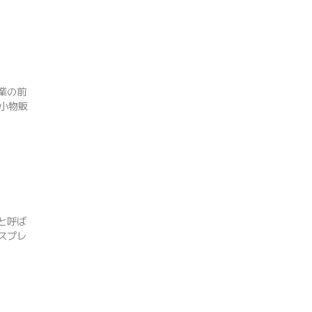
た
業の前
小物販
と呼ば
スプレ