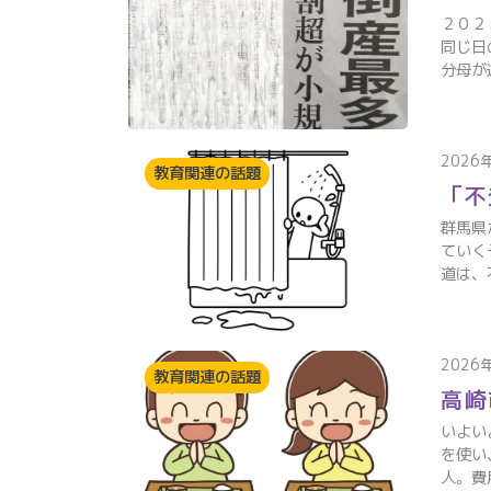
２０２
同じ日
分母が
2026
教育関連の話題
「不
群馬県
ていく
道は、
2026
教育関連の話題
高崎
いよい
を使い
人。費