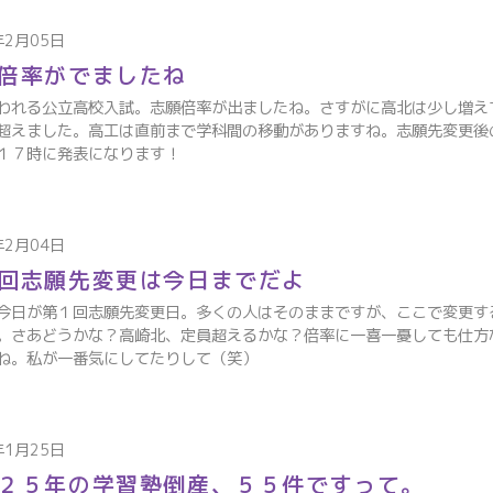
年2月05日
倍率がでましたね
われる公立高校入試。志願倍率が出ましたね。さすがに高北は少し増え
超えました。高工は直前まで学科間の移動がありますね。志願先変更後
１７時に発表になります！
年2月04日
回志願先変更は今日までだよ
今日が第１回志願先変更日。多くの人はそのままですが、ここで変更す
。さあどうかな？高崎北、定員超えるかな？倍率に一喜一憂しても仕方
ね。私が一番気にしてたりして（笑）
年1月25日
２５年の学習塾倒産、５５件ですって。