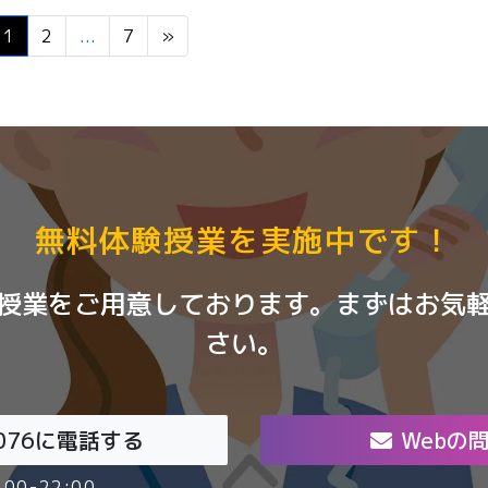
1
2
...
7
»
無料体験授業を実施中です！
授業をご用意しております。まずはお気
さい。
076
に電話する
Webの
00-22:00