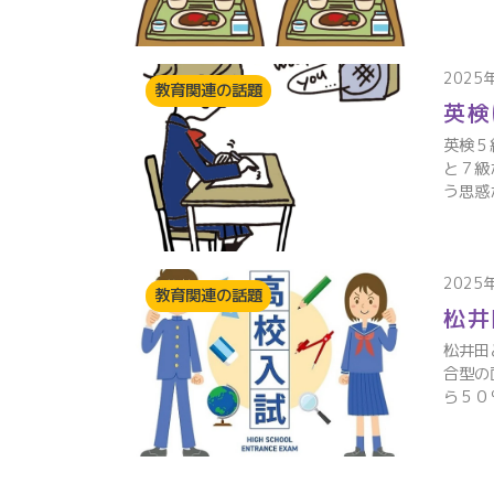
2025
教育関連の話題
英検
英検５
と７級
う思惑
2025
教育関連の話題
松井
松井田
合型の
ら５０