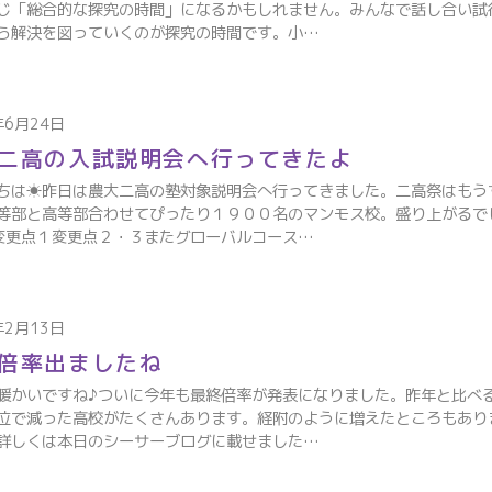
じ「総合的な探究の時間」になるかもしれません。みんなで話し合い試
ら解決を図っていくのが探究の時間です。小…
年6月24日
二高の入試説明会へ行ってきたよ
ちは☀昨日は農大二高の塾対象説明会へ行ってきました。二高祭はもう
等部と高等部合わせてぴったり１９００名のマンモス校。盛り上がるで
変更点１変更点２・３またグローバルコース…
年2月13日
倍率出ましたね
暖かいですね♪ついに今年も最終倍率が発表になりました。昨年と比べ
位で減った高校がたくさんあります。経附のように増えたところもあり
詳しくは本日のシーサーブログに載せました…