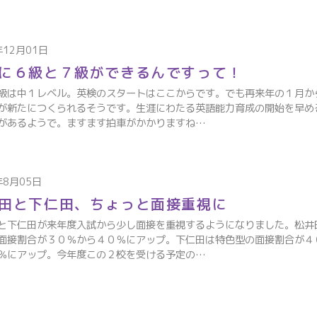
年12月01日
に６級と７級ができるんですって！
級は中１レベル。英検のスタートはここからです。でも再来年の１月か
が新たにつくられるそうです。生涯にわたる英語能力育成の開始を早め
があるようで。ますます拍車がかかりますね…
年8月05日
田と下仁田、ちょっと面接重視に
と下仁田が来年度入試から少し面接を重視するようになりました。松井
面接割合が３０％から４０％にアップ。下仁田は特色型の面接割合が４
％にアップ。今年度この２校を受ける予定の…