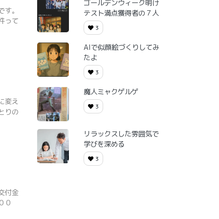
ゴールデンウィーク明け
です。
テスト満点獲得者の７人
件って
3
AIで似顔絵づくりしてみ
たよ
3
魔人ミャクゲルゲ
に変え
3
とりの
リラックスした雰囲気で
学びを深める
3
交付金
００