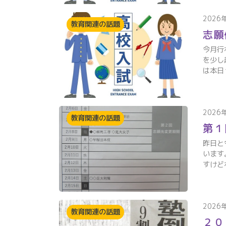
2026
教育関連の話題
志願
今月行
を少し
は本日
2026
教育関連の話題
第１
昨日と
います
すけど
2026
教育関連の話題
２０