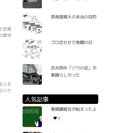
英単語覚えの本当の目的
て定員
の数字
ゴロ合わせで発酵の日
吉井西中「ゾウの足」が
素晴らしかった
る人も
ないで
人気記事
春期講習会が始まったよ
3