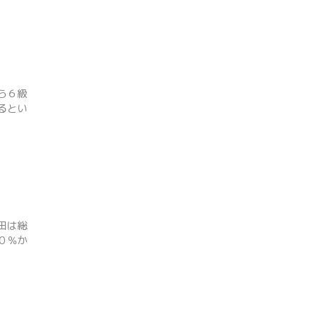
ら６級
るとい
田は総
０％か