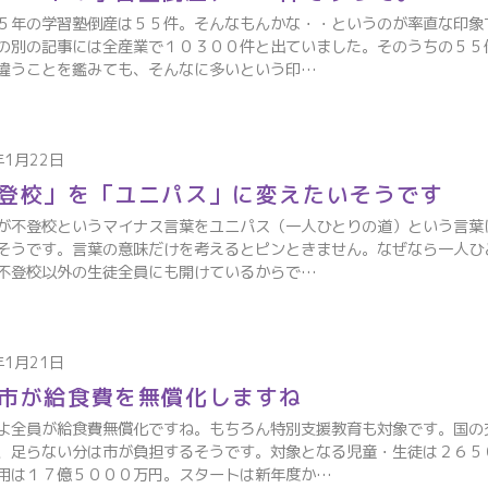
５年の学習塾倒産は５５件。そんなもんかな・・というのが率直な印象
の別の記事には全産業で１０３００件と出ていました。そのうちの５５
違うことを鑑みても、そんなに多いという印…
年1月22日
登校」を「ユニパス」に変えたいそうです
が不登校というマイナス言葉をユニパス（一人ひとりの道）という言葉
そうです。言葉の意味だけを考えるとピンときません。なぜなら一人ひ
不登校以外の生徒全員にも開けているからで…
年1月21日
市が給食費を無償化しますね
よ全員が給食費無償化ですね。もちろん特別支援教育も対象です。国の
、足らない分は市が負担するそうです。対象となる児童・生徒は２６５
用は１７億５０００万円。スタートは新年度か…