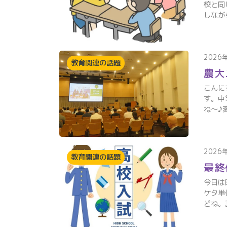
校と同
しなが
2026
教育関連の話題
農大
こんに
す。中
ね～♪
2026
教育関連の話題
最終
今日は
ケタ単
どね。