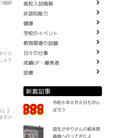
行錯誤
高校入試情報
非認知能力
健康
学校のイベント
教育関連の話題
日々の仕事
すぐで
しょう
成績UP・優秀者
読書
新着記事
令和８年８月８日もがん
ばろう
ると２
ますけ
国生さゆりさんの絵本原
画展へ行ってきたよ