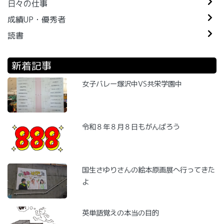
日々の仕事
成績UP・優秀者
読書
新着記事
女子バレー塚沢中VS共栄学園中
令和８年８月８日もがんばろう
国生さゆりさんの絵本原画展へ行ってきた
よ
英単語覚えの本当の目的