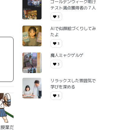
ゴールデンウィーク明け
テスト満点獲得者の７人
3
AIで似顔絵づくりしてみ
たよ
3
魔人ミャクゲルゲ
3
リラックスした雰囲気で
学びを深める
3
末授業だ
ハッピーバースデー、ぼ
さあ夏講２週め、イ