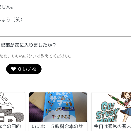
ません。
しょう（笑）
の記事が気に入りましたか？
たら、いいねボタンで教えてください。
0
いいね
本当の目的
いいね！５教科合本のサ
今日は通常の週