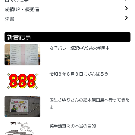
成績UP・優秀者
読書
新着記事
女子バレー塚沢中VS共栄学園中
令和８年８月８日もがんばろう
国生さゆりさんの絵本原画展へ行ってきた
よ
英単語覚えの本当の目的