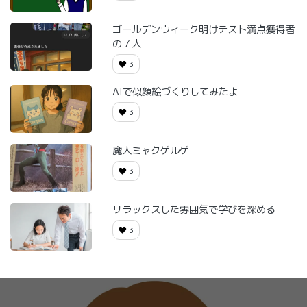
ゴールデンウィーク明けテスト満点獲得者
の７人
3
AIで似顔絵づくりしてみたよ
3
魔人ミャクゲルゲ
3
リラックスした雰囲気で学びを深める
3