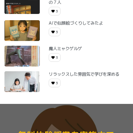
の７人
3
AIで似顔絵づくりしてみたよ
3
魔人ミャクゲルゲ
3
リラックスした雰囲気で学びを深める
3