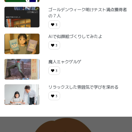
ゴールデンウィーク明けテスト満点獲得者
の７人
3
AIで似顔絵づくりしてみたよ
3
魔人ミャクゲルゲ
3
リラックスした雰囲気で学びを深める
3