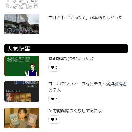
吉井西中「ゾウの足」が素晴らしかった
人気記事
春期講習会が始まったよ
3
ゴールデンウィーク明けテスト満点獲得者
の７人
3
AIで似顔絵づくりしてみたよ
3