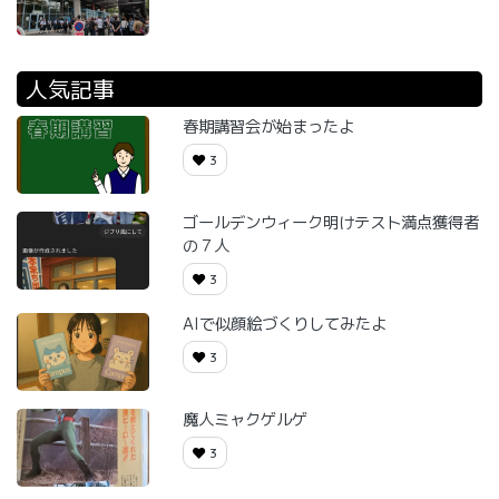
人気記事
春期講習会が始まったよ
3
ゴールデンウィーク明けテスト満点獲得者
の７人
3
AIで似顔絵づくりしてみたよ
3
魔人ミャクゲルゲ
3