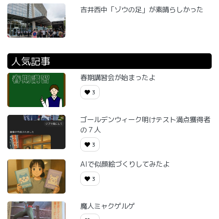
吉井西中「ゾウの足」が素晴らしかった
人気記事
春期講習会が始まったよ
3
ゴールデンウィーク明けテスト満点獲得者
の７人
3
AIで似顔絵づくりしてみたよ
3
魔人ミャクゲルゲ