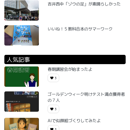
吉井西中「ゾウの足」が素晴らしかった
いいね！５教科合本のサマーワーク
人気記事
春期講習会が始まったよ
3
ゴールデンウィーク明けテスト満点獲得者
の７人
3
AIで似顔絵づくりしてみたよ
3