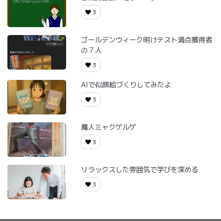
3
ゴールデンウィーク明けテスト満点獲得者
の７人
3
AIで似顔絵づくりしてみたよ
3
魔人ミャクゲルゲ
3
リラックスした雰囲気で学びを深める
3