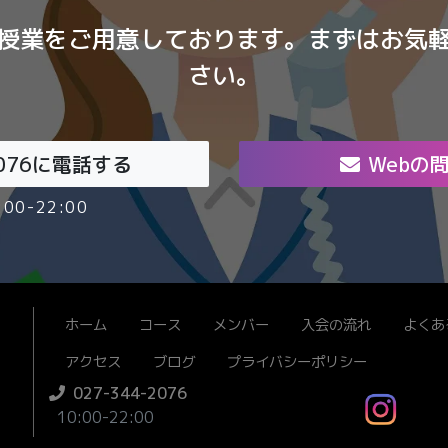
授業をご用意しております。まずはお気
さい。
076
に電話する
Webの
00-22:00
ホーム
コース
メンバー
入会の流れ
よくあ
アクセス
ブログ
プライバシーポリシー
027-344-2076
10:00-22:00