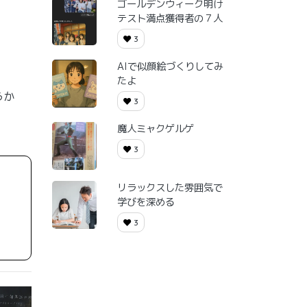
ゴールデンウィーク明け
テスト満点獲得者の７人
3
AIで似顔絵づくりしてみ
たよ
うか
3
魔人ミャクゲルゲ
3
リラックスした雰囲気で
学びを深める
3