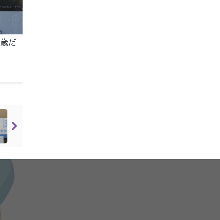
０歳だ
必殺！バーコード揃え
ひねくれもの画像