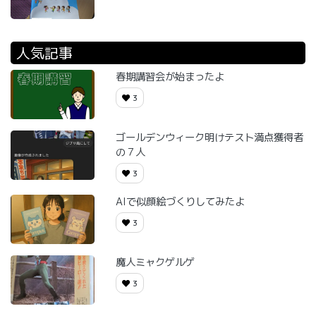
人気記事
春期講習会が始まったよ
3
ゴールデンウィーク明けテスト満点獲得者
の７人
3
AIで似顔絵づくりしてみたよ
3
魔人ミャクゲルゲ
3