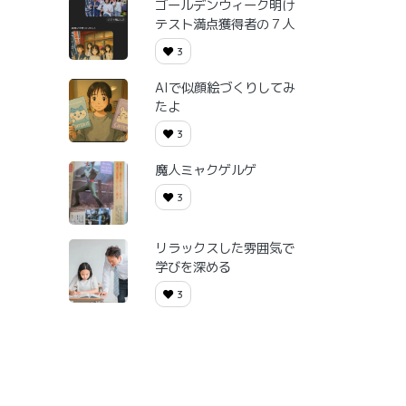
ゴールデンウィーク明け
テスト満点獲得者の７人
3
AIで似顔絵づくりしてみ
たよ
3
魔人ミャクゲルゲ
3
リラックスした雰囲気で
学びを深める
3