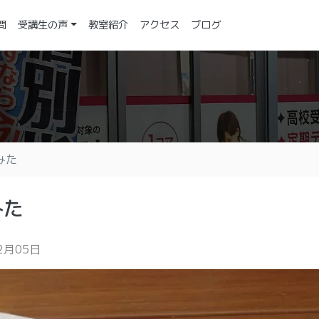
問
受講生の声
教室紹介
アクセス
ブログ
みた
みた
2月05日