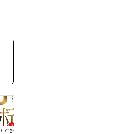
００の技
未来をつくる１００の技
どろぼう三にんぐみ